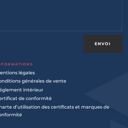
ENVOI
NFORMATIONS
entions légales
onditions générales de vente
églement intérieur
ertificat de conformité
harte d’utilisation des certificats et marques de
onformité