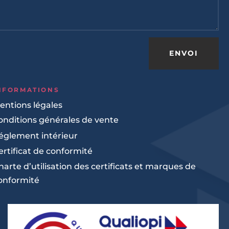
ENVOI
NFORMATIONS
entions légales
onditions générales de vente
églement intérieur
ertificat de conformité
harte d’utilisation des certificats et marques de
onformité