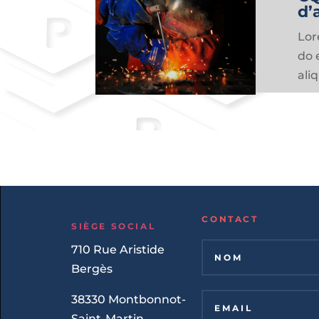
d’
Lor
do 
ali
CONTACT
SIÈGE SOCIAL
710 Rue Aristide
Bergès
38330 Montbonnot-
Saint-Martin