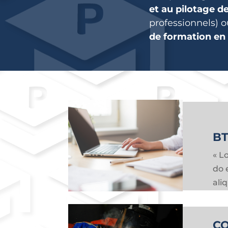
et au pilotage d
professionnels) o
de formation en 
BT
« L
do 
ali
CQ